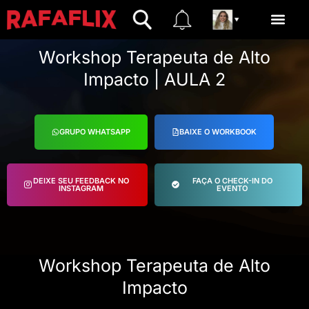
Men
Retire seu presente aqui
Workshop Terapeuta de Alto
Impacto | AULA 2
GRUPO WHATSAPP
BAIXE O WORKBOOK
DEIXE SEU FEEDBACK NO
FAÇA O CHECK-IN DO
INSTAGRAM
EVENTO
Workshop Terapeuta de Alto
Impacto