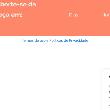
berte-se da
eça em:
Dias
Hor
Termos de uso e Políticas de Privacidade
Terapeuta Rafaela Silva © 2024| Todos os direitos reservados
so trabalho não tem como finalidade substituir qualquer parecer m